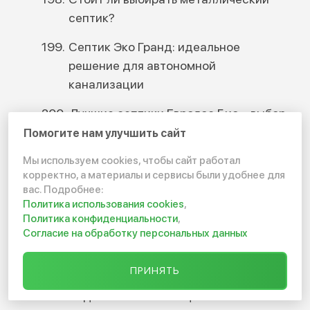
септик?
Септик Эко Гранд: идеальное
решение для автономной
канализации
Лучшие септики Евролос Био – выбор
оптимальной канализации
Помогите нам улучшить сайт
Что такое поверхностный септик?
Мы используем cookies, чтобы сайт работал
корректно, а материалы и сервисы были удобнее для
Септики для бани
вас. Подробнее:
Политика использования cookies
,
Как закопать септик
Политика конфиденциальности
,
Согласие на обработку персональных данных
Высота септика
ПРИНЯТЬ
Энергонезависимые септики —
надежная канализация без