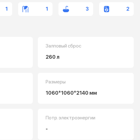
1
1
3
2
Залповый сброс
260 л
Размеры
1060*1060*2140 мм
Потр. электроэнергии
-