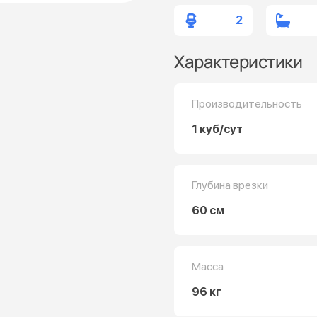
2
Характеристики
Производительность
1 куб/сут
Глубина врезки
60 см
Масса
96 кг