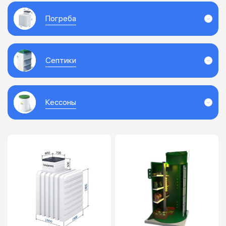
Погреба
Септики
Кессоны