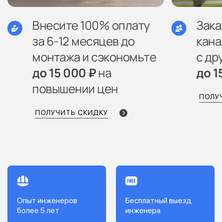
Внесите 100% оплату
Зак
за 6-12 месяцев до
кана
монтажа и сэкономьте
с др
до 15 000 ₽
на
до 1
повышении цен
ПОЛУ
ПОЛУЧИТЬ СКИДКУ
Опыт инженеров
Бесплатный выезд
более 5 лет
инженера