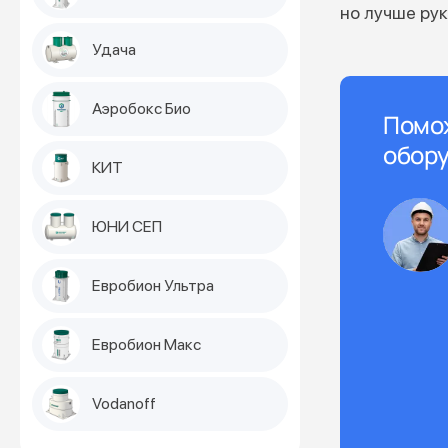
но лучше ру
Удача
Аэробокс Био
Помо
обору
КИТ
ЮНИ СЕП
Евробион Ультра
Евробион Макс
Vodanoff