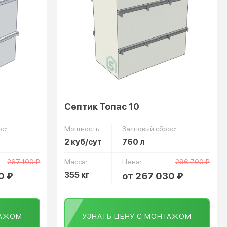
Септик Топас 10
с:
Мощность:
Залповый сброс:
2 куб/сут
760 л
267 100 ₽
Масса:
Цена:
296 700 ₽
0 ₽
355 кг
от 267 030 ₽
ТАЖОМ
УЗНАТЬ ЦЕНУ С МОНТАЖОМ