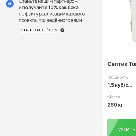
Станьте нашим партнёром
и
получайте 10% кэшбэка
по факту реализации каждого
проекта, приведённого вами
СТАТЬ ПАРТНЁРОМ
Септик То
Мощность:
1.5 куб/сут
Масса:
280 кг
УЗНАТ