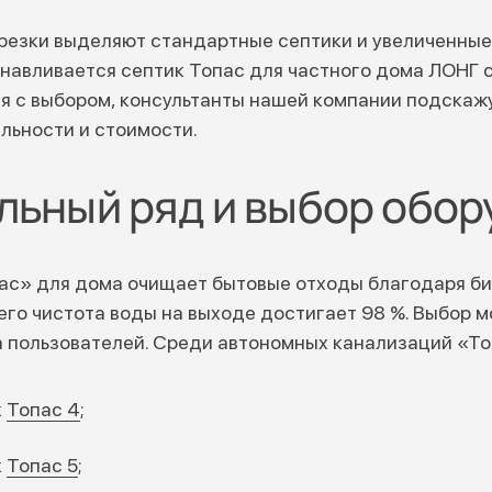
врезки выделяют стандартные септики и увеличенные 
анавливается септик Топас для частного дома ЛОНГ с
я с выбором, консультанты нашей компании подскажу
льности и стоимости.
ьный ряд и выбор обор
ас» для дома очищает бытовые отходы благодаря би
его чистота воды на выходе достигает 98 %. Выбор м
а пользователей. Среди автономных канализаций «Т
к
Топас 4
;
к
Топас 5
;