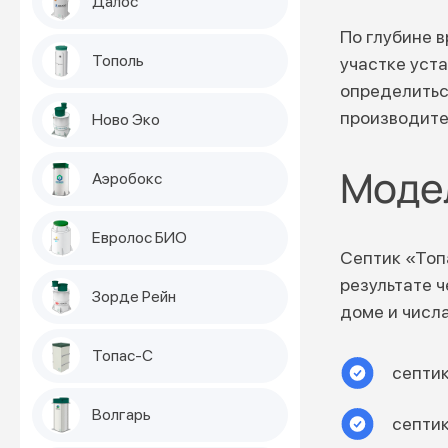
Далос
По глубине 
Тополь
участке уст
определитьс
производите
Ново Эко
Модел
Аэробокс
Евролос БИО
Септик «Топ
результате ч
Зорде Рейн
доме и числ
Топас-С
септи
Волгарь
септи