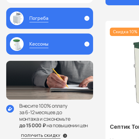
Погреба
Скидка 10%
Кессоны
Внесите 100% оплату
за 6-12 месяцев до
монтажа и сэкономьте
до 15 000 ₽
на повышении цен
Септик То
ПОЛУЧИТЬ СКИДКУ