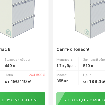
пас 8
Септик Топас 9
Залповый сброс:
Мощность:
Залповый сбро
440 л
1.7 куб/сут
510 л
Цена:
264 500 ₽
Масса:
Цена:
от 196 110 ₽
355 кг
от 198 45
Ь ЦЕНУ С МОНТАЖОМ
УЗНАТЬ ЦЕНУ С МОН