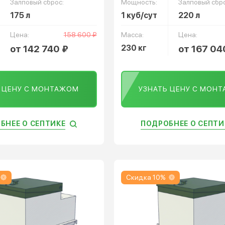
Залповый сброс:
Мощность:
Залповый сбро
175 л
1 куб/сут
220 л
Цена:
158 600 ₽
Масса:
Цена:
от 142 740 ₽
230 кг
от 167 04
Ь ЦЕНУ С МОНТАЖОМ
УЗНАТЬ ЦЕНУ С МОН
БНЕЕ О СЕПТИКЕ
ПОДРОБНЕЕ О СЕПТИ
Скидка 10%