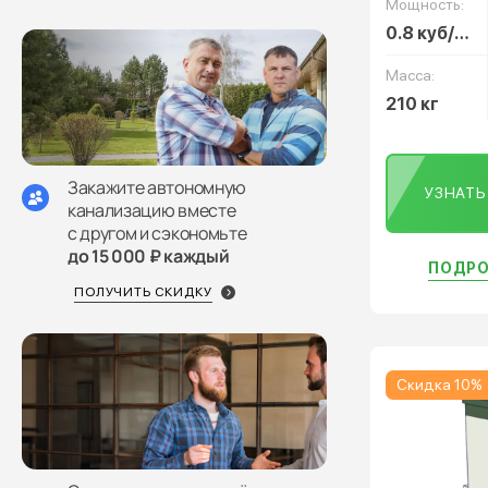
Мощность:
0.8 куб/сут
Масса:
210 кг
Закажите автономную
УЗНАТ
канализацию вместе
с другом и сэкономьте
до 15 000 ₽ каждый
ПОДРО
ПОЛУЧИТЬ СКИДКУ
Скидка 10%