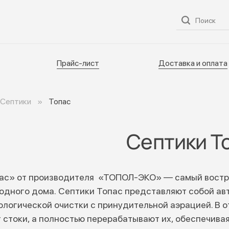
ог
О нас
Услуги
Прайс-лист
Доставка и оплата
Прайс-лист
Доставка и оплата
Септики
Топас
Септики Т
ас» от производителя «ТОПОЛ-ЭКО» — самый востр
родного дома. Септики Топас представляют собой а
логической очистки с принудительной аэрацией. В о
 стоки, а полностью перерабатывают их, обеспечивая