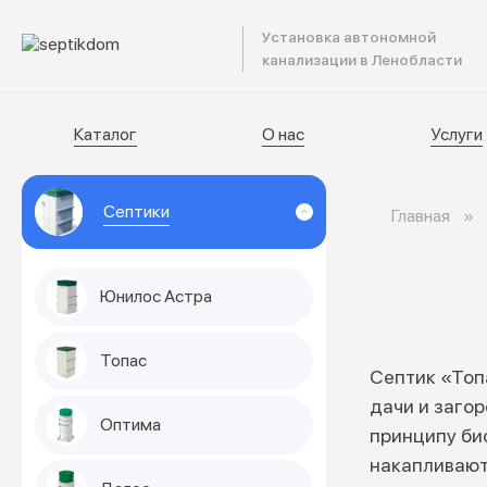
Установка автономной
Катал
канализации в Ленобласти
Каталог
О нас
Услуги
Септики
Главная
Юнилос Астра
Топас
Септик «Топ
дачи и заго
Оптима
принципу био
накапливают