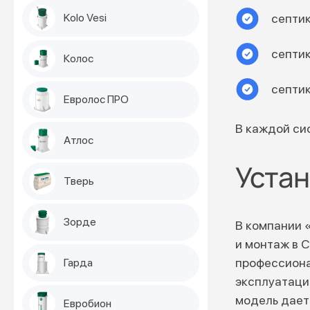
Kolo Vesi
септи
септи
Колос
септи
Евролос ПРО
В каждой си
Атлос
Устан
Тверь
Зорде
В компании 
и монтаж в 
профессиона
Гарда
эксплуатаци
модель дает
Евробион