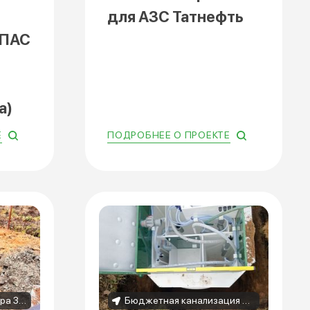
для АЗС Татнефть
ОПАС
а)
Е
ПОДРОБНЕЕ О ПРОЕКТЕ
Установка септика Астра 3 в Васильево под ключ до стройки дома — Септикдом
Бюджетная канализация для дома в Погах: септик Биодека 4