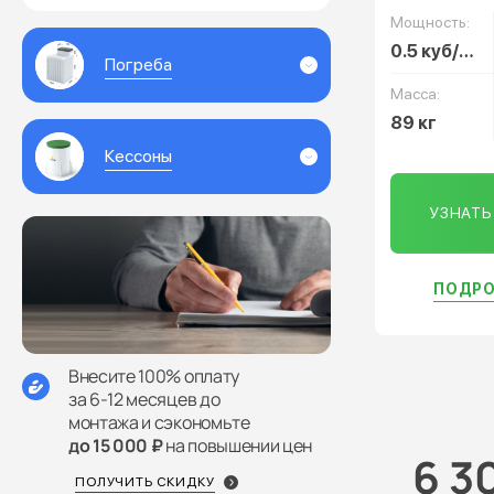
Мощность:
0.5 куб/сут
Погреба
Масса:
89 кг
Кессоны
УЗНАТ
ПОДРО
Внесите 100% оплату
за 6-12 месяцев до
монтажа и сэкономьте
до 15 000 ₽
на повышении цен
6 3
ПОЛУЧИТЬ СКИДКУ