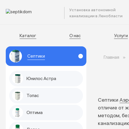
Установка автономной
Катал
канализации в Ленобласти
Каталог
О нас
Услуги
Септики
Главная
Юнилос Астра
Топас
Септики
Аэр
отличие от 
Оптима
методом, бе
канализацию