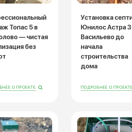
ессиональный
Установка септ
аж Топас 5 в
Юнилос Астра 3
олово — чистая
Васильево до
лизация без
начала
от
строительства
дома
НЕЕ О ПРОЕКТЕ
ПОДРОБНЕЕ О ПРОЕКТ