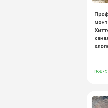
Проф
монт
Хитт
кана
хлоп
ПОДРОБ