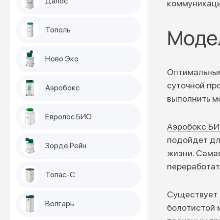
Далос
коммуникаци
Модел
Тополь
Ново Эко
Оптимальным
суточной пр
Аэробокс
выполнить м
Евролос БИО
Аэробокс БИ
подойдет дл
Зорде Рейн
жизни. Сама
переработат
Топас-С
Существует 
Волгарь
болотистой 