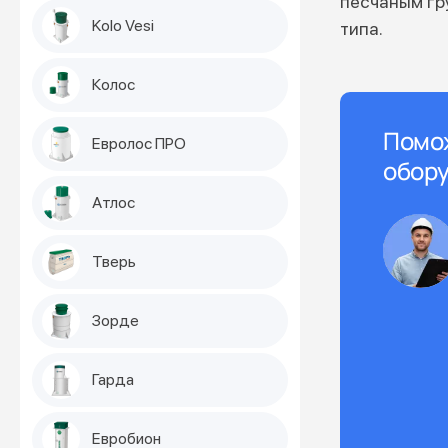
песчаным гр
Kolo Vesi
типа.
Колос
Помо
Евролос ПРО
обору
Атлос
Тверь
Зорде
Гарда
Евробион