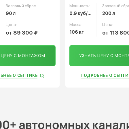
Залповый сброс:
Мощность:
Залповый сбро
90 л
0.9 куб/сут
200 л
Цена:
Масса:
Цена:
от 89 300 ₽
106 кг
от 113 80
Ь ЦЕНУ С МОНТАЖОМ
УЗНАТЬ ЦЕНУ С МОН
БНЕЕ О СЕПТИКЕ
ПОДРОБНЕЕ О СЕПТИ
00+ автономных канал