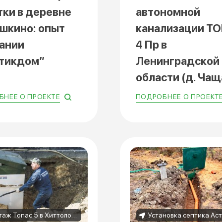
тки в деревне
автономной
шкино: опыт
канализации Т
ании
4 Пр в
тикдом”
Ленинградской
области (д. Чащ
НЕЕ О ПРОЕКТЕ
ПОДРОБНЕЕ О ПРОЕКТ
Монтаж Топас 5 в Хиттолово — надежная канализация для дома