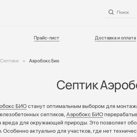
ог
О нас
Услуги
Прайс-лист
Доставка и оплата
Прайс-лист
Доставка и оплата
Септики
Аэробокс Био
Септик Аэроб
обокс БИО
станут оптимальным выбором для монтажа 
железобетонных септиков,
Аэробокс БИО
перерабатыв
з вреда для окружающей природы. Это позволяет об
. Особенно актуально для участков, где нет технич