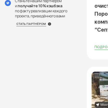
Станьте нашим партнёром
очис
и
получайте 10% кэшбэка
по факту реализации каждого
Поро
проекта, приведённого вами
комп
СТАТЬ ПАРТНЁРОМ
“Сеп
ПОДРОБ