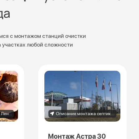
да
мся с монтажом станций очистки
а участках любой сложности
Монтаж ТОПАС 4 Пр в Ленобласти (д. Чаща) | Кейс компании «Септикдом»
Описание монтажа септика Астра 30 для автозаправочной станции
Монтаж Астра 30