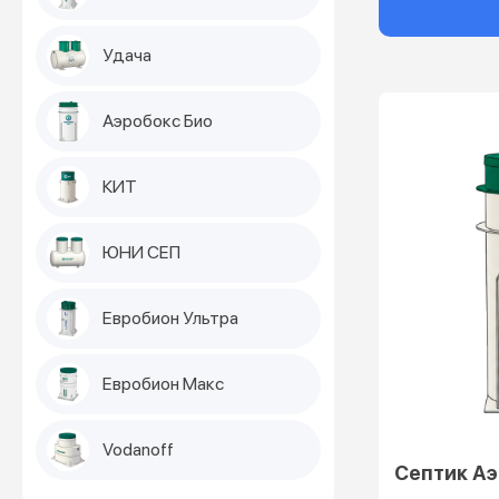
Удача
Аэробокс Био
КИТ
ЮНИ СЕП
Евробион Ультра
Евробион Макс
Vodanoff
Септик Аэ