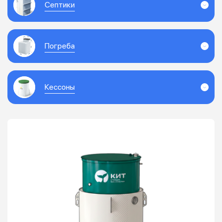
Септики
Погреба
Кессоны