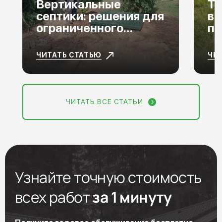
Вертикальные
То
септики: решения для
вы
ограниченного
по
пространства
ЧИТАТЬ СТАТЬЮ
ЧИ
ЧИТАТЬ ВСЕ СТАТЬИ
Узнайте точную стоимость
всех работ
за 1 минуту