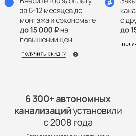
Внесите 100% оплату
Зак
за 6-12 месяцев до
кана
монтажа и сэкономьте
с др
до 15 000 ₽
на
до 1
повышении цен
ПОЛУ
ПОЛУЧИТЬ СКИДКУ
6 300+ автономных
канализаций
установили
с 2008 года