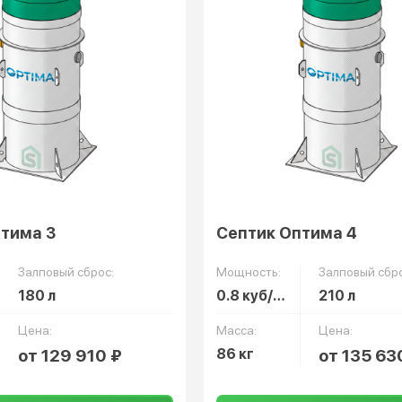
тима 3
Септик Оптима 4
Залповый сброс:
Мощность:
Залповый сбро
180 л
0.8 куб/сут
210 л
Цена:
Масса:
Цена:
от 129 910 ₽
86 кг
от 135 63