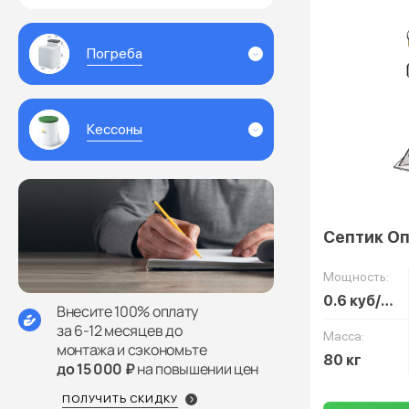
Погреба
Кессоны
Септик Оп
Мощность:
0.6 куб/сут
Внесите 100% оплату
за 6-12 месяцев до
Масса:
монтажа и сэкономьте
80 кг
до 15 000 ₽
на повышении цен
ПОЛУЧИТЬ СКИДКУ