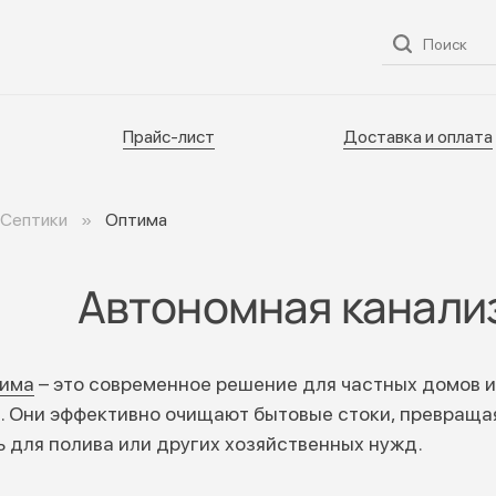
ог
О нас
Услуги
Прайс-лист
Доставка и оплата
Прайс-лист
Доставка и оплата
Септики
Оптима
Автономная канали
има
– это современное решение для частных домов и
. Они эффективно очищают бытовые стоки, превращая
ь для полива или других хозяйственных нужд.