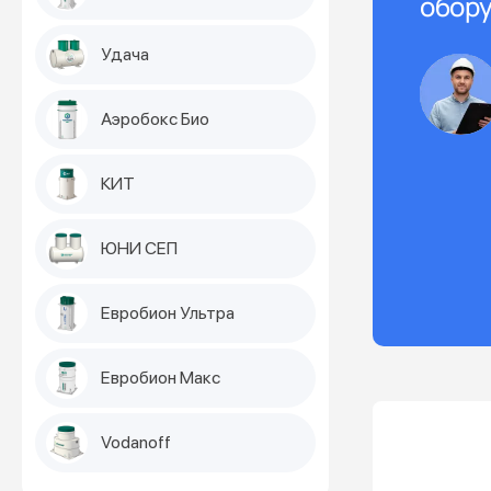
обору
Удача
Аэробокс Био
КИТ
ЮНИ СЕП
Евробион Ультра
Евробион Макс
Vodanoff