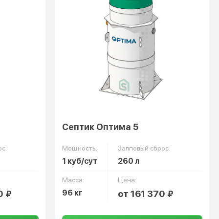
Септик Оптима 5
с:
Мощность:
Залповый сброс:
1 куб/сут
260 л
Масса:
Цена:
0 ₽
96 кг
от 161 370 ₽