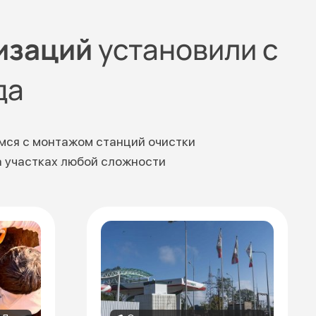
изаций
установили с
да
мся с монтажом станций очистки
а участках любой сложности