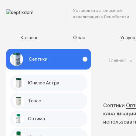
Установка автономной
Катал
канализации в Ленобласти
Каталог
О нас
Услуги
Септики
Главная
Юнилос Астра
Топас
Септики
Опт
канализации
Оптима
использоват