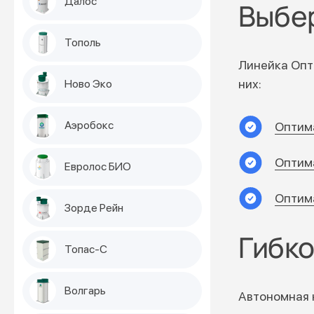
Далос
Выбе
Тополь
Линейка Опт
них:
Ново Эко
Аэробокс
Оптим
Оптим
Евролос БИО
Оптим
Зорде Рейн
Гибко
Топас-С
Волгарь
Автономная 