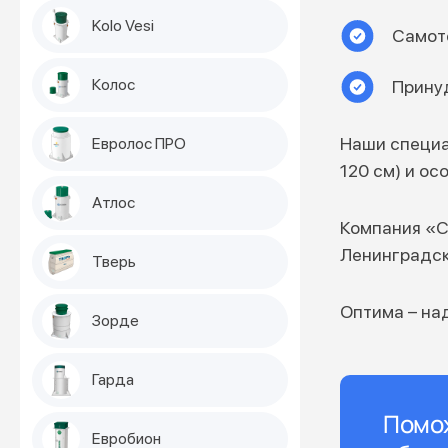
Kolo Vesi
Самоте
Колос
Принуд
Наши специа
Евролос ПРО
120 см) и ос
Атлос
Компания «С
Ленинградск
Тверь
Оптима – на
Зорде
Гарда
Помо
Евробион