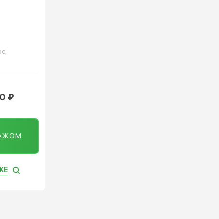
с:
0 ₽
ТАЖОМ
КЕ