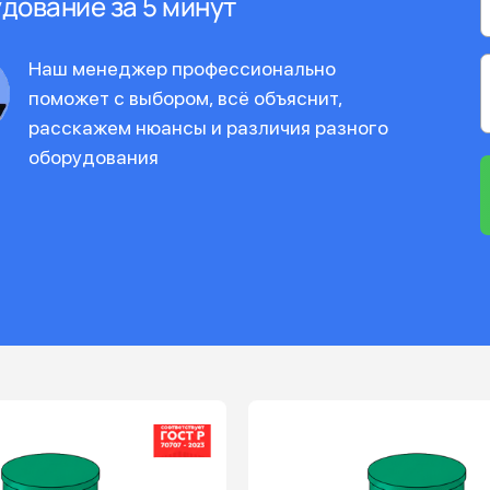
дование за 5 минут
Наш менеджер профессионально
поможет с выбором, всё объяснит,
расскажем нюансы и различия разного
оборудования