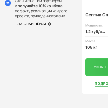
Станьте нашим партнёром
и
получайте 10% кэшбэка
по факту реализации каждого
Септик О
проекта, приведённого вами
СТАТЬ ПАРТНЁРОМ
Мощность:
1.2 куб/сут
Масса:
108 кг
УЗНАТ
ПОДРО