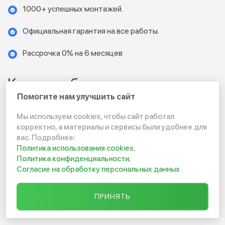
1000+ успешных монтажей.
Официальная гарантия на все работы.
Рассрочка 0% на 6 месяцев
Как мы работаем:
Помогите нам улучшить сайт
Вы оставляете заявку или звоните.
Мы используем cookies, чтобы сайт работал
корректно, а материалы и сервисы были удобнее для
Специалист выезжает на участок (бесплатно).
вас. Подробнее:
Политика использования cookies
,
Политика конфиденциальности
,
Получаете 3 варианта решения под ваш бюджет.
Согласие на обработку персональных данных
Заключаем договор с фиксированной ценой.
ПРИНЯТЬ
Монтируем систему "под ключ" за 1 день.