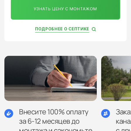
УЗНАТЬ ЦЕНУ С МОНТАЖОМ
ПОДРОБНЕЕ О СЕПТИКЕ
Внесите 100% оплату
Зак
за 6-12 месяцев до
кана
монтажа и сэкономьте
с др