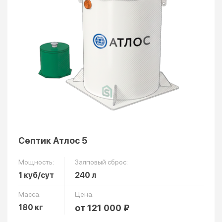
Септик Атлос 5
Мощность:
Залповый сброс:
1 куб/сут
240 л
Масса:
Цена:
180 кг
от 121 000 ₽