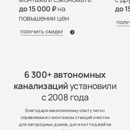
до 15 000 ₽
на
до 1
повышении цен
ПОЛУ
ПОЛУЧИТЬ СКИДКУ
6 300+ автономных
канализаций
установили
с 2008 года
Благодаря накопленному опыту легко
справляемся с монтажом станций очистки
для загородных домов, дач и коттеджей на