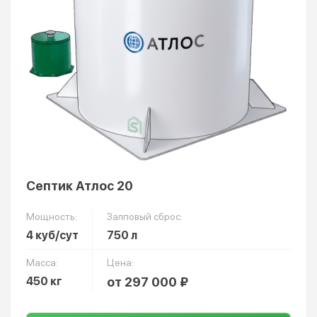
Септик Атлос 20
Мощность:
Залповый сброс:
4 куб/сут
750 л
Масса:
Цена:
450 кг
от 297 000 ₽