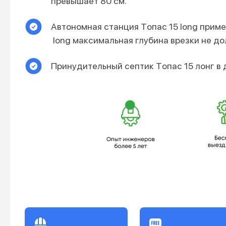
превышает 80 см.
Автономная станция Тoпас 15 long приме
long максимальная глубина врезки не до
Принудительный септик Тoпас 15 лонг в