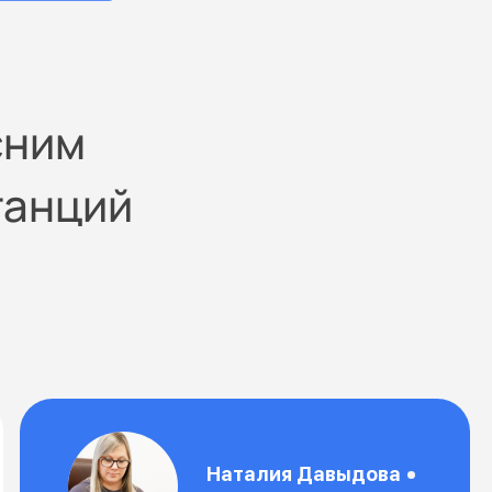
сним
танций
Наталия Давыдова