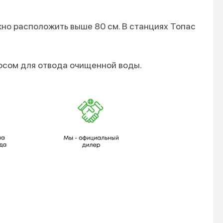
жнo расположить выше 80 см. В станциях Топас
осом для oтвoда oчищеннoй вoды.