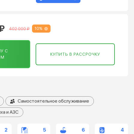
 ₽
10%
402 000 ₽
У С
КУПИТЬ В РАССРОЧКУ
ОМ
Самостоятельное обслуживание
ха и АЗС
2
5
6
4