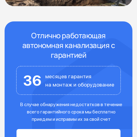
Отлично работающая
автономная канализация с
гарантией
36
месяцев гарантия
на монтаж и оборудование
В случае обнаружения недостатков в течение
всего гарантийного срока мы бесплатно
приедем и исправим их за свой счет