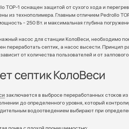
lo TOP-1 оснащен защитой от сухого хода и перегрев
ны из технополимера. Главным отличием Pedrollo TOP
ощность - 250 Вт. и максимальная глубина погружения
нажный насос для станции КолоВеси, необходимо по
ен переработать септик, а насос высести. Принцип р
 зависит от количества пользователей и от залпового
ет септик КолоВеси
си
заключается в выбросе переработанных стоков из
полнении до определенного уровня, который контрол
удительным водоотведением выбирают при определе
тая почва с плохой проницаемостью;