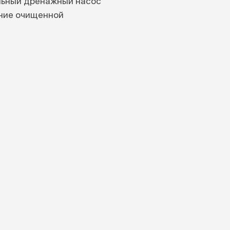
льный дренажный насос
ание очищенной