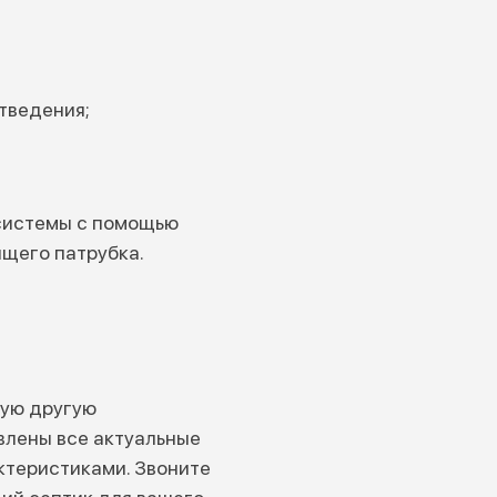
тведения;
 системы с помощью
ящего патрубка.
бую другую
лены все актуальные
ктеристиками. Звоните