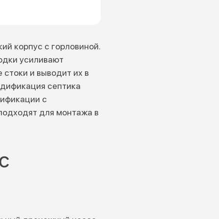
ий корпус с горловиной.
родки усиливают
 стоки и выводит их в
модификация септика
дификации с
подходят для монтажа в
с