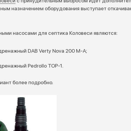
ловеси
с принудительным выбросом идет дополните
овным назначением оборудования выступает откачив
ыми насосами для септика Коловеси являются:
дренажный DAB Verty Nova 200 M-A;
ренажный Pedrollo TOP-1.
иант более подробно.