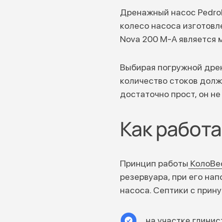
Дренажный насос Pedrol
колесо насоса изготовле
Nova 200 M-A является м
Выбирая погружной дре
количество стоков долж
достаточно прост, он не
Как работа
Принцип работы
КолоВе
резервуара, при его на
насоса. Септики с прин
на участке глинис