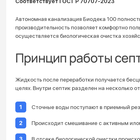
Соответствует ГОСТ Р 70707-2023
Автономная канализация Биодека 100 полност
производительность позволяет комфортно поль
осуществляется биологическая очистка хозяйс
Принцип работы сеп
Жидкость после переработки получается бесцв
целях. Внутри септик разделен на несколько о
Сточные воды поступают в приемный рез
Происходит смешивание с активным ило
В отсеке биологической очистки проис