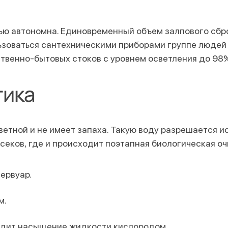
ью автономна. Единовременный объем залпового сбро
зоваться сантехническими приборами группе людей д
твенно-бытовых стоков с уровнем осветления до 98%
тика
етной и не имеет запаха. Такую воду разрешается и
тсеков, где и происходит поэтапная биологическая оч
ервуар.
м.
ходит насыщение жидкости кислородом.