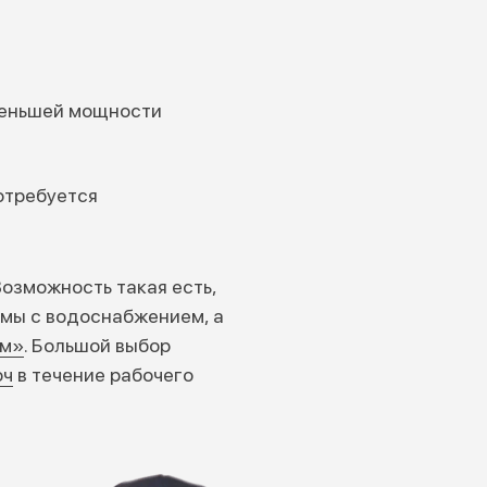
 меньшей мощности
отребуется
озможность такая есть,
емы с водоснабжением, а
ом»
. Большой выбор
юч
в течение рабочего