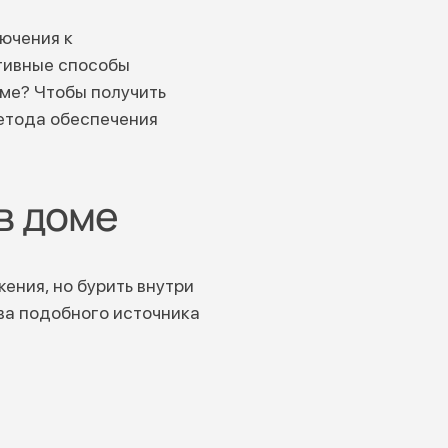
ючения к
тивные способы
оме? Чтобы получить
метода обеспечения
в доме
ения, но бурить внутри
ва подобного источника