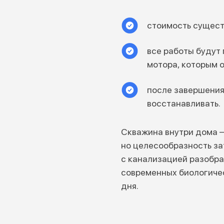
стоимость сущест
все работы будут
мотора, которым 
после завершения
восстанавливать.
Скважина внутри дома –
но целесообразность за
с канализацией разобра
современных биологиче
дня.