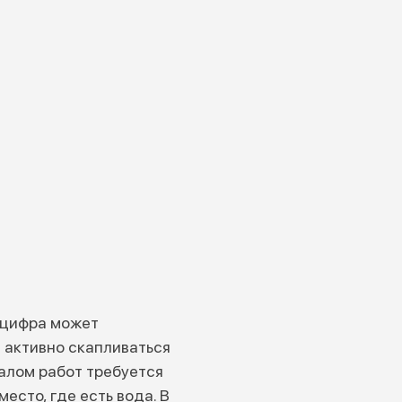
а цифра может
т активно скапливаться
алом работ требуется
есто, где есть вода. В