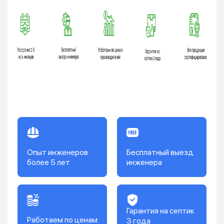
Опыт инженеров
Бесплатный выезд
более 5 лет
инженера
Гарантия на септик
Работаем по ценам
3 года