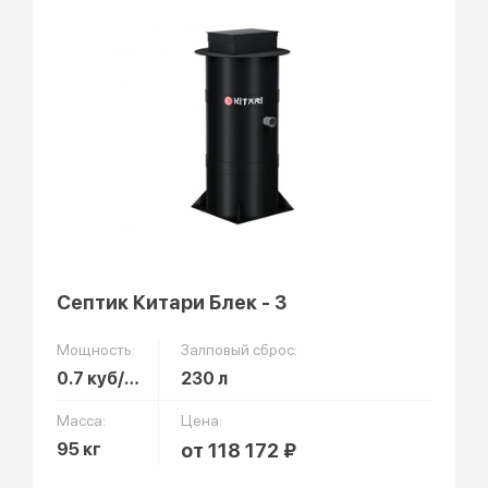
Септик Китари Блек - 3
Мощность:
Залповый сброс:
0.7 куб/сут
230 л
Масса:
Цена:
95 кг
от 118 172 ₽