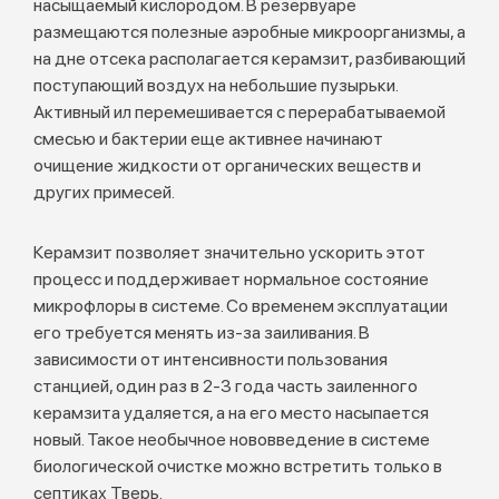
насыщаемый кислородом. В резервуаре
размещаются полезные аэробные микроорганизмы, а
на дне отсека располагается керамзит, разбивающий
поступающий воздух на небольшие пузырьки.
Активный ил перемешивается с перерабатываемой
смесью и бактерии еще активнее начинают
очищение жидкости от органических веществ и
других примесей.
Керамзит позволяет значительно ускорить этот
процесс и поддерживает нормальное состояние
микрофлоры в системе. Со временем эксплуатации
его требуется менять из-за заиливания. В
зависимости от интенсивности пользования
станцией, один раз в 2-3 года часть заиленного
керамзита удаляется, а на его место насыпается
новый. Такое необычное нововведение в системе
биологической очистке можно встретить только в
септиках
Тверь.