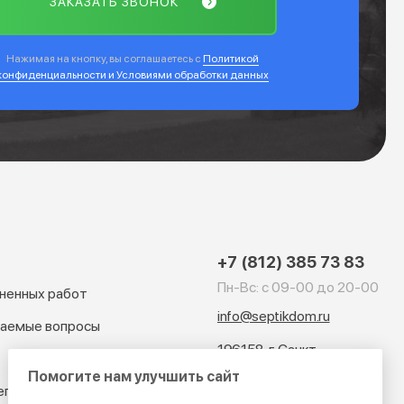
ЗАКАЗАТЬ ЗВОНОК
Нажимая на кнопку, вы соглашаетесь с
Политикой
конфиденциальности и Условиями обработки данных
+7 (812) 385 73 83
Пн-Вс: с 09-00 до 20-00
ненных работ
info@septikdom.ru
ваемые вопросы
196158, г. Санкт-
Петербург, ул. Ленсовета
Помогите нам улучшить сайт
97, ТРЦ "Континент", офис
ептиков