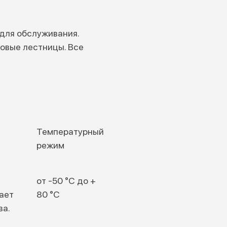
для обслуживания.
овые лестницы. Все
Температурный
режим
от -50 °C до +
ает
80 °C
ва.