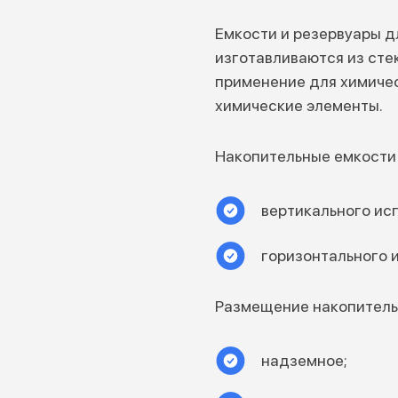
Емкости и резервуары дл
изготавливаются из сте
применение для химичес
химические элементы.
Накопительные емкости 
вертикального ис
горизонтального 
Размещение накопитель
надземное;