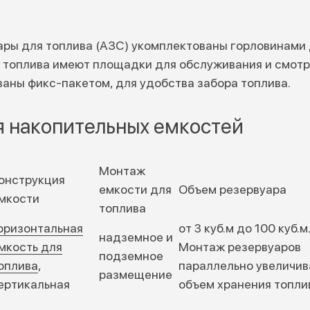
ры для топлива (АЗС) укомплектованы горловинами 
 топлива имеют площадки для обслуживания и смотр
аны фикс-пакетом, для удобства забора топлива.
 накопительных емкостей
Монтаж
онструкция
емкости для
Объем резервуара
мкости
топлива
оризонтальная
от 3 куб.м до 100 куб.м.
надземное и
мкость для
Монтаж резервуаров
подземное
оплива
,
параллельно увеличив
размещение
ертикальная
объем хранения топли