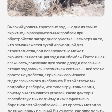
Высокий уровень грунтовых вод — одна из самых
скрытых, но разрушительных проблем при
обустройстве загородного участка. Несмотря на то,
что земля кажется сухой и пригодной для
строительства, под поверхностью может
скрываться настоящая водяная «бомба». Постоянная
влажность, появление луж после дождя, плесень на
стенах подвала или «всплытие» септика — всё это не
просто неудобства, а признаки серьёзного
гидрологического дисбаланса. В этой статье мы
подробно разберём, что такое грунтовые воды,
почему они становятся угрозой, какие факторы
способствуют их подъёму, и как эффективно
бороться с этой проблемой — от простых методов
до инженерных решений. Вы узнаете, как определить