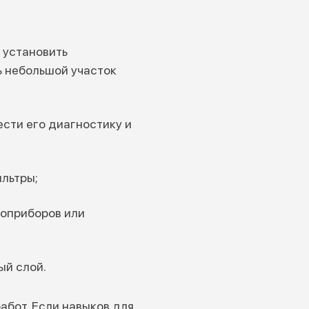
 установить
ь небольшой участок
сти его диагностику и
льтры;
роприборов или
ый слой.
абот. Если навыков для