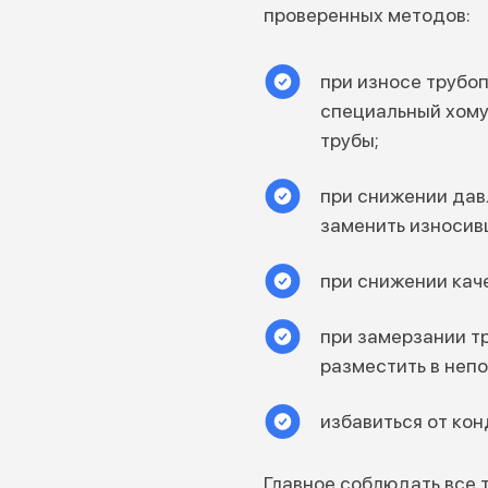
проверенных методов:
при износе трубо
специальный хому
трубы;
при снижении дав
заменить износив
при снижении кач
при замерзании т
разместить в неп
избавиться от ко
Главное соблюдать все 