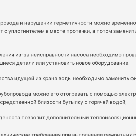
провода и нарушении герметичности можно временно
т с уплотнителем в месте протечки, а потом заменит
ления из-за неисправности насоса необходимо прове
шиеся детали или установить новое оборудование;
ества идущей из крана воды необходимо заменить фи
рубопровода можно его отогревать с помощью элект
осредственной близости бутылку с горячей водой;
нденсата позволит дополнительный теплоизоляционн
технические требования при выполнении ремонтных р