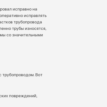
ровал исправно на
 оперативно исправлять
астков трубопровода
пенно трубы износятся,
емы со значительными
с трубопроводом. Вот
ских повреждений,