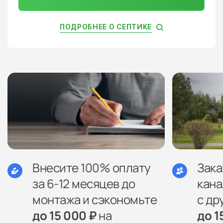
ПОДРОБНЕЕ О СЕПТИКЕ
Внесите 100% оплату
Зак
за 6-12 месяцев до
кана
монтажа и сэкономьте
с др
до 15 000 ₽
на
до 1