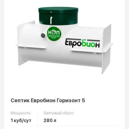
Септик Евробион Горизонт 5
Мощность:
Залповый сброс:
1 куб/сут
280 л