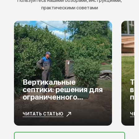
Пользуйтесь нашими обзорами, инструкциями,
практическими советами
Вертикальные
То
септики: решения для
вы
ограниченного
по
пространства
ЧИТАТЬ СТАТЬЮ
ЧИ