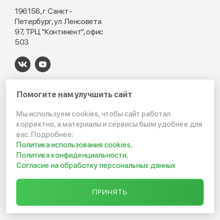
196158, г. Санкт-
Петербург, ул. Ленсовета
97, ТРЦ "Континент", офис
503
Каталог
Информация
Помогите нам улучшить сайт
Септики
О нас
Мы используем cookies, чтобы сайт работал
корректно, а материалы и сервисы были удобнее для
Погреба
Услуги
вас. Подробнее:
Кессоны
Прайс-лист
Политика использования cookies
,
Политика конфиденциальности
,
Доставка и оплата
Согласие на обработку персональных данных
Портфолио
ПРИНЯТЬ
Контакты
Клиенту