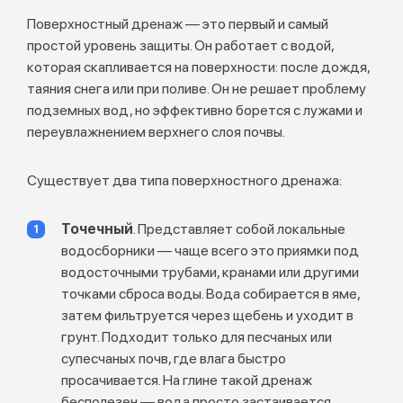
Поверхностный дренаж — это первый и самый
простой уровень защиты. Он работает с водой,
которая скапливается на поверхности: после дождя,
таяния снега или при поливе. Он не решает проблему
подземных вод, но эффективно борется с лужами и
переувлажнением верхнего слоя почвы.
Существует два типа поверхностного дренажа:
Точечный
. Представляет собой локальные
водосборники — чаще всего это приямки под
водосточными трубами, кранами или другими
точками сброса воды. Вода собирается в яме,
затем фильтруется через щебень и уходит в
грунт. Подходит только для песчаных или
супесчаных почв, где влага быстро
просачивается. На глине такой дренаж
бесполезен — вода просто застаивается.