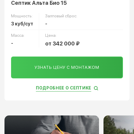
Септик Альта Био 15
Мощность:
Залповый сброс:
3 куб/сут
-
Масса:
Цена:
-
от 342 000 ₽
УЗНАТЬ ЦЕНУ С МОНТАЖОМ
ПОДРОБНЕЕ О СЕПТИКЕ