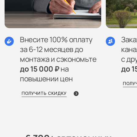
Внесите 100% оплату
Зак
за 6-12 месяцев до
кана
монтажа и сэкономьте
с др
до 15 000 ₽
на
до 1
повышении цен
ПОЛУ
ПОЛУЧИТЬ СКИДКУ