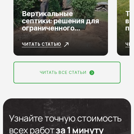
Вертикальные
То
септики: решения для
вы
ограниченного
по
пространства
ЧИТАТЬ СТАТЬЮ
ЧИ
ЧИТАТЬ ВСЕ СТАТЬИ
Узнайте точную стоимость
всех работ
за 1 минуту