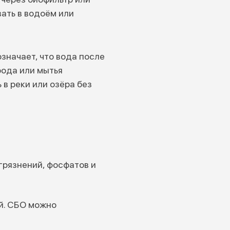
ать в водоём или
значает, что вода после
рода или мытья
в реки или озёра без
грязнений, фосфатов и
й. СБО можно