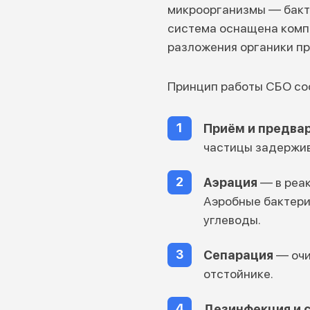
микроорганизмы — бакте
система оснащена компр
разложения органики пр
Принцип работы СБО сос
Приём и предва
частицы задержи
Аэрация
— в реа
Аэробные бактери
углеводы.
Сепарация
— очи
отстойнике.
Дезинфекция и 