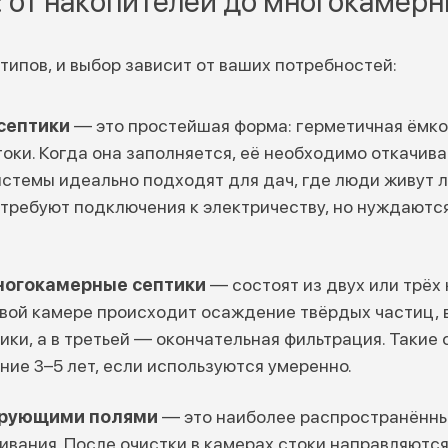
: от накопителей до многокамерн
типов, и выбор зависит от ваших потребностей:
септики
— это простейшая форма: герметичная ёмкос
оки. Когда она заполняется, её необходимо откачив
истемы идеально подходят для дач, где люди живут л
 требуют подключения к электричеству, но нуждаются
ногокамерные септики
— состоят из двух или трёх
рвой камере происходит осаждение твёрдых частиц,
ки, а в третьей — окончательная фильтрация. Такие
ение 3–5 лет, если используются умеренно.
трующими полями
— это наиболее распространённы
ивания. После очистки в камерах стоки направляютс