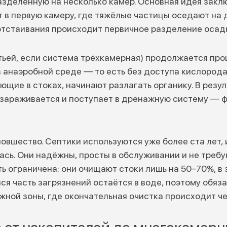
азделённую на несколько камер. Основная идея заклю
 в первую камеру, где тяжёлые частицы оседают на д
отстаивания происходит первичное разделение осад
етьей, если система трёхкамерная) продолжается пр
в анаэробной среде — то есть без доступа кислород
ющие в стоках, начинают разлагать органику. В резу
ззараживается и поступает в дренажную систему — 
овшество. Септики используются уже более ста лет, 
ась. Они надёжны, просты в обслуживании и не требу
ь ограничена: они очищают стоки лишь на 50–70%, в 
ся часть загрязнений остаётся в воде, поэтому обя
жной зоны, где окончательная очистка происходит че