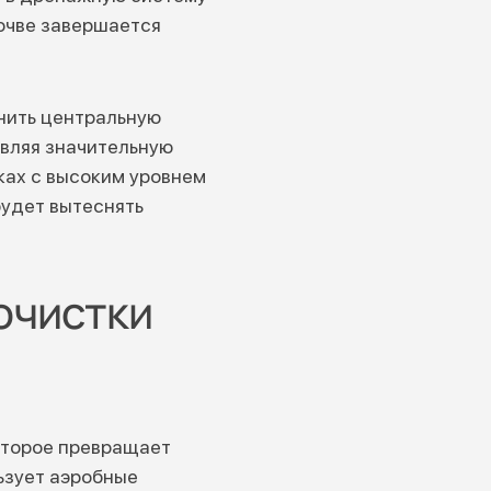
почве завершается
нить центральную
авляя значительную
ках с высоким уровнем
будет вытеснять
очистки
оторое превращает
льзует аэробные