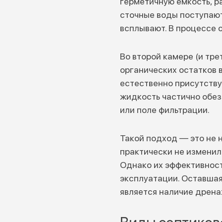
герметичную ёмкость, р
сточные воды поступают
всплывают. В процессе 
Во второй камере (и тр
органических остатков 
естественно присутству
жидкость частично обе
или поле фильтрации.
Такой подход — это не н
практически не изменил
Однако их эффективност
эксплуатации. Оставшая
является наличие дрена