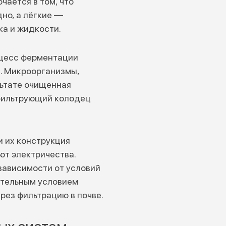
чается в том, что
но, а лёгкие —
ка и жидкости.
оцесс ферментации
а. Микроорганизмы,
льтате очищенная
фильтрующий колодец
и их конструкция
ют электричества.
зависимости от условий
зательным условием
рез фильтрацию в почве.