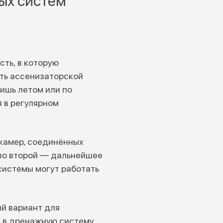
ых систем
ть, в которую
ать ассенизаторской
ишь летом или по
 в регулярном
 камер, соединённых
 во второй — дальнейшее
 системы могут работать
й вариант для
я в дренажную систему