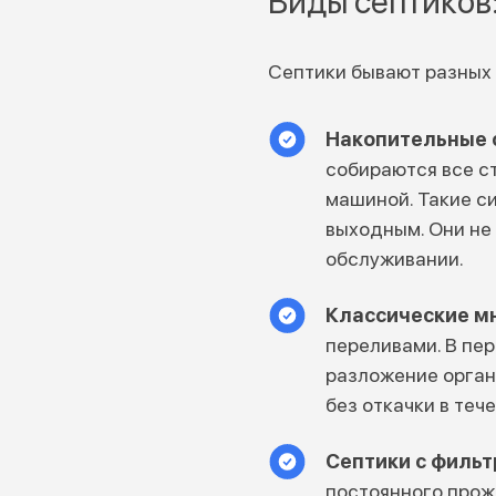
Виды септиков
Септики бывают разных 
Накопительные 
собираются все ст
машиной. Такие с
выходным. Они не
обслуживании.
Классические м
переливами. В пе
разложение органи
без откачки в теч
Септики с филь
постоянного прож