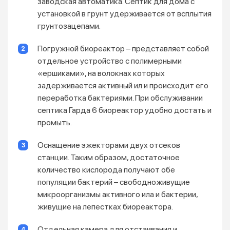
заводская автоматика. Септик для дома с
установкой в грунт удерживается от всплытия
грунтозацепами.
Погружной биореактор – представляет собой
отдельное устройство с полимерными
«ершиками», на волокнах которых
задерживается активный ил и происходит его
переработка бактериями. При обслуживании
септика Гарда 6 биореактор удобно достать и
промыть.
Оснащение эжекторами двух отсеков
станции. Таким образом, достаточное
количество кислорода получают обе
популяции бактерий – свободноживущие
микроорганизмы активного ила и бактерии,
живущие на лепестках биореактора.
Отдельная камера для отстаивания и