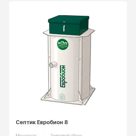
Септик Евробион 8
Мощность:
Залповый сброс: