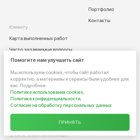
Портфолио
Контакты
Клиенту
Карта выполненных работ
Часто задаваемые вопросы
Помогите нам улучшить сайт
Блог
Установка септиков
Мы используем cookies, чтобы сайт работал
корректно, а материалы и сервисы были удобнее для
Карта сайта
вас. Подробнее:
Политика использования cookies
,
Калькулятор
Политика конфиденциальности
,
Согласие на обработку персональных данных
Отзывы
ПРИНЯТЬ
© 2012-2026 Канализация