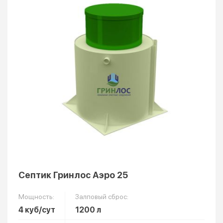
Септик Гринлос Аэро 25
Мощность:
Залповый сброс:
4 куб/сут
1200 л