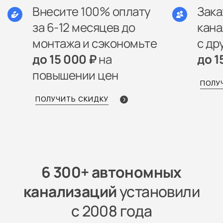
Внесите 100% оплату
Зак
за 6-12 месяцев до
кана
монтажа и сэкономьте
с др
до 15 000 ₽
на
до 1
повышении цен
ПОЛУ
ПОЛУЧИТЬ СКИДКУ
6 300+ автономных
канализаций
установили
с 2008 года