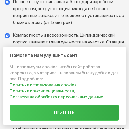
Полное отсутствие запаха. Благодаря аэробным
процессам, вокруг станции никогда не бывает
неприятных запахов, что позволяет устанавливать ее
близко к дому (от 5 метров).
Компактность и всесезонность. Цилиндрический
корпус занимает минимум места на участке. Станция
эффективно работает зимой и летом.
Помогите нам улучшить сайт
Прочность и долговечность. Корпус из
Мы используем cookies, чтобы сайт работал
полипропилена не подвержен коррозии и рассчитан
корректно, а материалы и сервисы были удобнее для
на срок службы более 50 лет. Гарантия на корпус — 5
вас. Подробнее:
лет.
Политика использования cookies
,
Политика конфиденциальности
,
Энергоэффективность. Компрессор потребляет
Согласие на обработку персональных данных
минимум электроэнергии, как обычная лампочка.
ПРИНЯТЬ
Простое обслуживание. Не требует частой откачки
ассенизатором. Основное обслуживание — удаление
стабилизированного ила из специальной камеры раз в