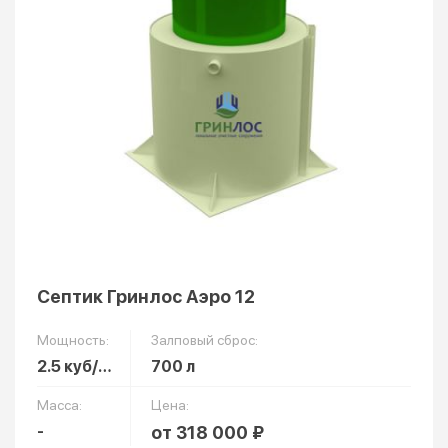
Септик Гринлос Аэро 12
Мощность:
Залповый сброс:
2.5 куб/сут
700 л
Масса:
Цена:
-
от 318 000 ₽