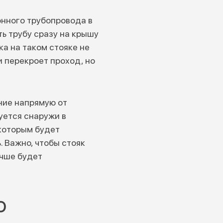
нного трубопровода в
ь трубу сразу на крышу
ка на таком стояке не
и перекроет проход, но
ние напрямую от
уется снаружи в
 которым будет
. Важно, чтобы стояк
учше будет
ю