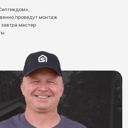
Септикдом».
твенно проведут монтаж
 завтра мастер
ты.