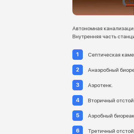
Автономная канализация
Внутренняя часть станц
Септическая каме
Анаэробный биоре
Аэротенк.
Вторичный отстой
Аэробный биореак
Третичный отстой