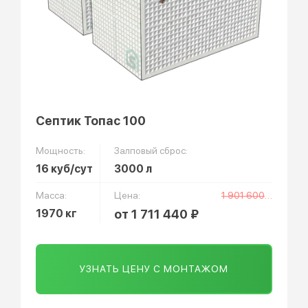
Септик Топас 100
Мощность:
Залповый сброс:
16 куб/сут
3000 л
Масса:
Цена:
1 901 600 ₽
1970 кг
от 1 711 440 ₽
УЗНАТЬ ЦЕНУ С МОНТАЖОМ