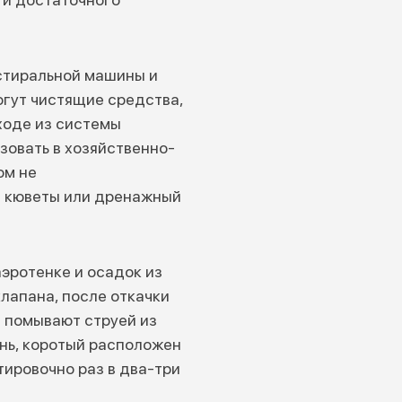
 стиральной машины и
огут чистящие средства,
ходе из системы
зовать в хозяйственно-
ом не
е кюветы или дренажный
эротенке и осадок из
лапана, после откачки
а помывают струей из
нь, коротый расположен
тировочно раз в два-три