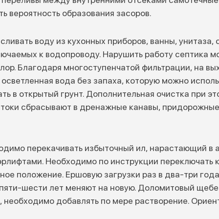
ть вероятность образования засоров.
сливать воду из кухонных приборов, ванны, унитаза,
лючаемых к водопроводу. Нарушить работу септика м
ор. Благодаря многоступенчатой фильтрации, на вы
 осветленная вода без запаха, которую можно исполь
ть в открытый грунт. Дополнительная очистка при эт
стоки сбрасывают в дренажные канавы, придорожны
ходимо перекачивать избыточный ил, нарастающий в а
эрлифтами. Необходимо по инструкции переключать к
дное положение. Ершовую загрузки раз в два-три год
 пяти-шести лет меняют на новую. Доломитовый щебе
, необходимо добавлять по мере растворение. Ориен