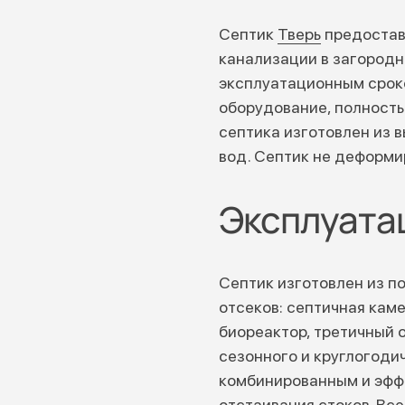
Септик
Тверь
предостав
канализации в загородн
эксплуатационным сроко
оборудование, полность
септика изготовлен из 
вод. Септик не деформи
Эксплуата
Септик изготовлен из п
отсеков: септичная кам
биореактор, третичный 
сезонного и круглогоди
комбинированным и эфф
отстаивания стоков. Вс