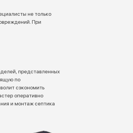
пециалисты не только
повреждений. При
оделей, представленных
дящую по
зволит сэкономить
Мастер оперативно
ания и монтаж септика