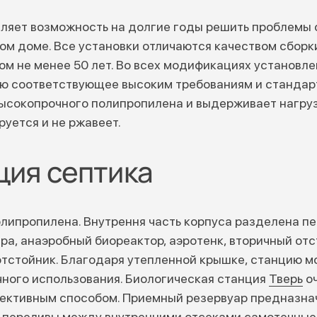
ляет возможность на долгие годы решить проблемы 
ом доме. Все установки отличаются качеством сбор
м не менее 50 лет. Во всех модификациях установл
ю соответствующее высоким требованиям и стандарт
высокопрочного полипропилена и выдерживает нагруз
руется и не ржавеет.
ция септика
олипропилена. Внутрення часть корпуса разделена п
ера, анаэробный биореактор, аэротенк, вторичный от
отстойник. Благодаря утепленной крышке, станцию м
чного использования. Биологическая станция
Тверь
оч
ективным способом. Приемный резервуар предназнач
е переливы между внутренними отсеками самотечные