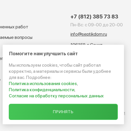
+7 (812) 385 73 83
Пн-Вс: с 09-00 до 20-00
ненных работ
info@septikdom.ru
ваемые вопросы
196158, г. Санкт-
Петербург, ул. Ленсовета
Помогите нам улучшить сайт
97, ТРЦ "Континент", офис
ептиков
503
Мы используем cookies, чтобы сайт работал
корректно, а материалы и сервисы были удобнее
для вас. Подробнее:
р
Политика использования cookies
,
Политика конфиденциальности
,
Согласие на обработку персональных данных
ПРИНЯТЬ
Политика конфиденциальности