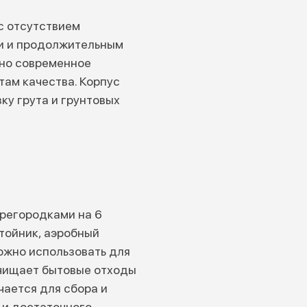
с отсутствием
ки и продолжительным
ено современное
ам качества. Корпус
ку грута и грунтовых
ерегородками на 6
стойник, аэробный
ожно использовать для
ищает бытовые отходы
ается для сбора и
 и достаточного