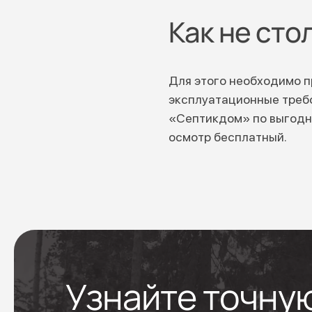
Как не сто
Для этого необходимо п
эксплуатационные требо
«Септикдом» по выгодны
осмотр бесплатный.
Узнайте точну