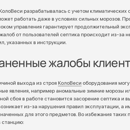
КолоВеси разрабатывалась с учетом климатических 
может работать даже в условиях сильных морозов. П
локом управления гарантирует продолжительный экс
жалоб от пользователей септика происходит из-за 
л, указанных в инструкции.
аненные жалобы клиен
ричиной выхода из строя
КолоВеси
оборудования могу
ые явления, например аномальные зимние морозы ил
ой сбоя в работе становится засорение септика и вы
возникает из-за нарушения правил эксплуатации, а и
аченных для этого предметов. Во избежания таких
в станцию: