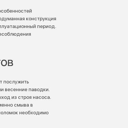
особенностей
родуманная конструкция
плуатационный период.
несоблюдения
тов
т послужить
и весенние паводки.
ход из строя насоса.
менно смыва в
 поломок необходимо