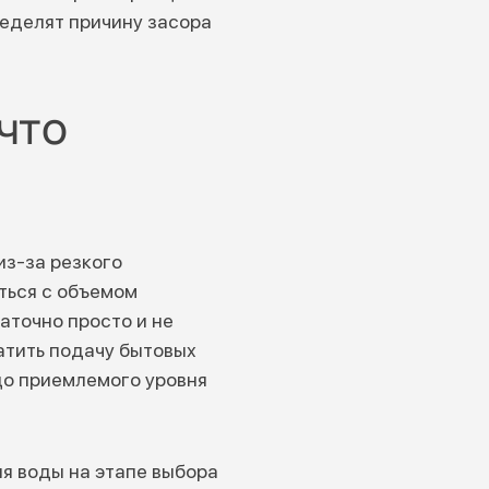
ределят причину засора
что
из-за резкого
ться с объемом
точно просто и не
атить подачу бытовых
до приемлемого уровня
я воды на этапе выбора