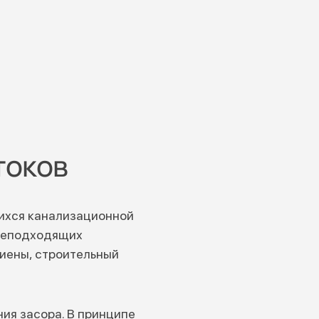
токов
щихся канализационной
 неподходящих
гиены, строительный
ия засора. В принципе