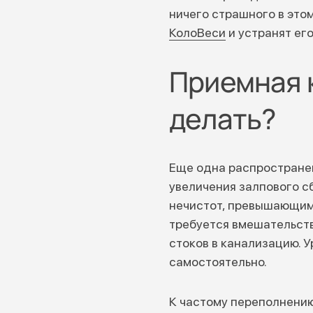
ничего страшного в это
КолоВеси
и устранят его
Приемная 
делать?
Еще одна распростране
увеличения залпового с
нечистот, превышающим
требуется вмешательств
стоков в канализацию. 
самостоятельно.
К частому переполнению