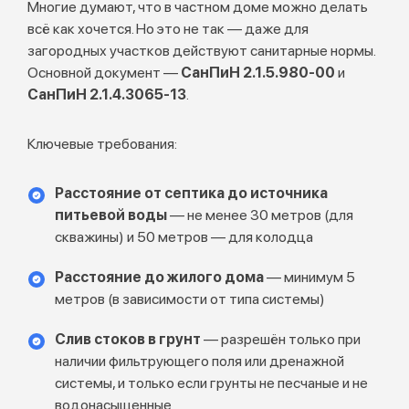
Многие думают, что в частном доме можно делать
всё как хочется. Но это не так — даже для
загородных участков действуют санитарные нормы.
Основной документ —
СанПиН 2.1.5.980-00
и
СанПиН 2.1.4.3065-13
.
Ключевые требования:
Расстояние от септика до источника
питьевой воды
— не менее 30 метров (для
скважины) и 50 метров — для колодца
Расстояние до жилого дома
— минимум 5
метров (в зависимости от типа системы)
Слив стоков в грунт
— разрешён только при
наличии фильтрующего поля или дренажной
системы, и только если грунты не песчаные и не
водонасыщенные