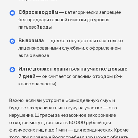
Сброс в водоём
— категорически запрещён
без предварительной очистки до уровня
питьевой воды
Вывоз ила
— должен осуществляться только
лицензированными службами, с оформлением
акта о вывозе
Ил не должен храниться на участке дольше
7 дней
— он считается опасным отходом (2-й
класс опасности)
Важно: если вы устроите «самодельную яму» и
будете захоранивать ил в кучу на участке — это
нарушение. Штрафы за незаконное захоронение
отходов могут достигать 50 000 рублей для
физических лиц и до 1 млн — для юридических. Кроме
того, при проверке Роспотребнадзор может обязать