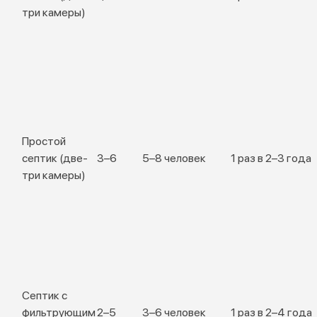
три камеры)
Простой
септик (две-
3–6
5–8 человек
1 раз в 2–3 года
три камеры)
Септик с
фильтрующим
2–5
3–6 человек
1 раз в 2–4 года