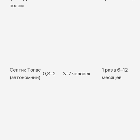
полем
Септик Топас
1 раз в 6–12
0,8–2
3–7 человек
(автономный)
месяцев