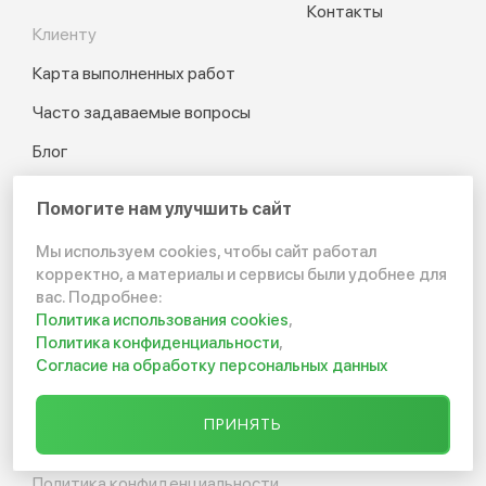
Контакты
Клиенту
Карта выполненных работ
Часто задаваемые вопросы
Блог
Установка септиков
Помогите нам улучшить сайт
Карта сайта
Мы используем cookies, чтобы сайт работал
Калькулятор
корректно, а материалы и сервисы были удобнее для
вас. Подробнее:
Отзывы
Политика использования cookies
,
Политика конфиденциальности
,
Согласие на обработку персональных данных
© 2012-2026 Канализация
ПРИНЯТЬ
в частном доме и на даче
Политика конфиденциальности