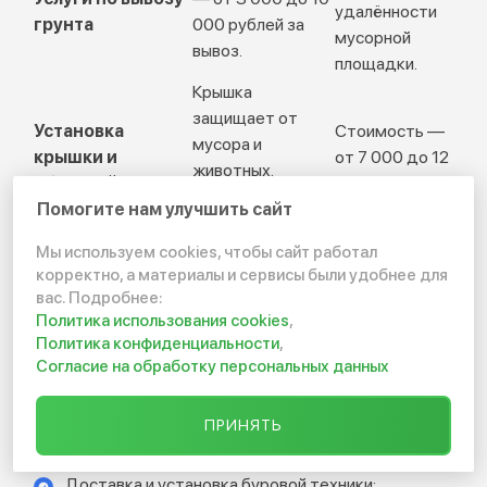
удалённости
грунта
000 рублей за
мусорной
вывоз.
площадки.
Крышка
защищает от
Установка
Стоимость —
мусора и
крышки и
от 7 000 до 12
животных.
обустройство
000 рублей.
Дополнительная
Помогите нам улучшить сайт
опция.
Мы используем cookies, чтобы сайт работал
корректно, а материалы и сервисы были удобнее для
Что обычно входит в
вас. Подробнее:
Политика использования cookies
,
базовую стоимость?
Политика конфиденциальности
,
Согласие на обработку персональных данных
Качественные компании предлагают фиксированный
пакет услуг. В базовую стоимость обычно входят:
ПРИНЯТЬ
Доставка и установка буровой техники;