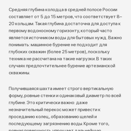
Средняя глубина колодца в средней полосе России
составляет от 5 до 15 метров, что соответствует 8–
20 кольцам. Такая глубина достаточна для доступа к
первому водоносному горизонту, который часто
является источником воды для бытовых нужд. Важно
понимать: машинное бурение не подходит для
глубоких скважин (более 25 метров), поскольку
техника не рассчитана на такие нагрузки. В таких
случаях предпочтительнее бурение артезианской
скважины.
Получившаяся шахта имеет строго вертикальную
форму, ровные стенки и одинаковый диаметр по всей
глубине. Это критически важно: даже
незначительный перекос может привести к
проседанию колец, образованию щелей и
последующему загрязнению воды. Кроме того,
ровная поверхность упрощает дальнейшую