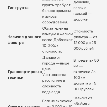
дешевле;
грунты требуют
Тип грунта
песок с
больше времени
галькой —
и износа
дороже.
оборудования.
Обязателен на
Стоимость
плывуне и мелком
Наличие донного
фильтра — от
песке. Добавляет
фильтра
12 000 до 25
10–20% к
000 рублей.
стоимости.
Дальше от
В пределах 50
города — выше
км —
цена.
Транспортировка
включено. За
Учитываются
техники
100 км —
расстояние и
доплата от 5
сложность
000 рублей.
подъезда.
Зависит от
Если не включено
объёма и
Услуги по вывозу
— от 3 000 до 10