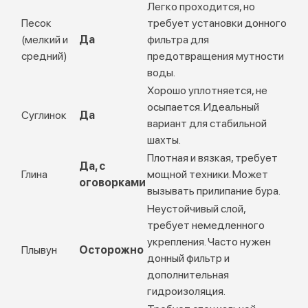
Легко проходится, но
Песок
требует установки донного
(мелкий и
Да
фильтра для
средний)
предотвращения мутности
воды.
Хорошо уплотняется, не
осыпается. Идеальный
Суглинок
Да
вариант для стабильной
шахты.
Плотная и вязкая, требует
Да, с
Глина
мощной техники. Может
оговорками
вызывать прилипание бура.
Неустойчивый слой,
требует немедленного
укрепления. Часто нужен
Плывун
Осторожно
донный фильтр и
дополнительная
гидроизоляция.