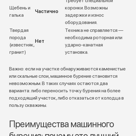
Требует специальной
Щебень и
коронки. Возможны
Частично
галька
задержки и износ
оборудования.
Твердая
Техника не справляется —
порода
необходима роторная или
Нет
(известняк,
ударно-канатная
гранит)
установка.
Важно: если на участке обнаруживаются каменистые
или скальные слои, машинное бурение становится
невозможным. В таких случаях остаются два
варианта: либо переносить точку бурения на более
подходящий участок, либо отказаться от колодца в
пользу скважины.
Преимущества машинного
бурения: почему это лучший