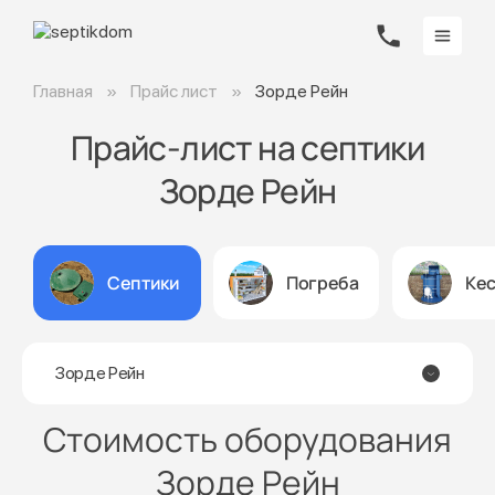
Главная
Прайс лист
Зорде Рейн
Прайс-лист на септики
Зорде Рейн
Септики
Погреба
Ке
Зорде Рейн
Стоимость оборудования
Зорде Рейн