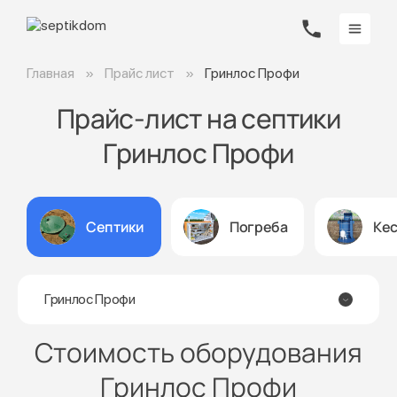
Главная
Прайс лист
Гринлос Профи
Прайс-лист на септики
Гринлос Профи
Септики
Погреба
Ке
Гринлос Профи
Стоимость оборудования
Гринлос Профи