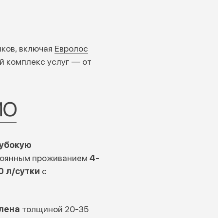
ков, включая
Евролос
й комплекс услуг — от
ИО
лубокую
стоянным проживанием
4-
0 л/сутки
с
лена
толщиной 20-35