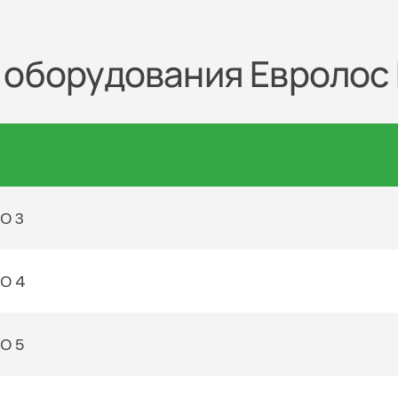
 оборудования Евролос
О 3
О 4
О 5