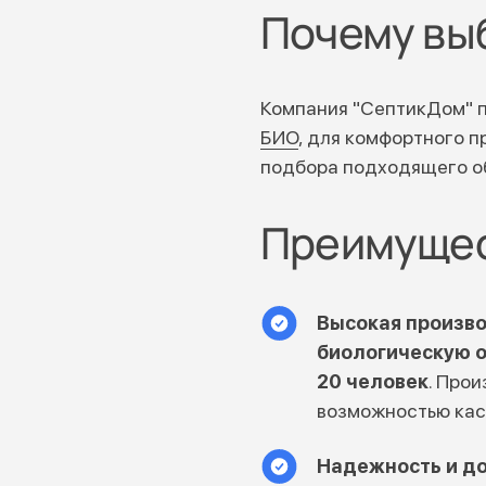
Почему вы
Компания "СептикДом" 
БИО
, для комфортного 
подбора подходящего об
Преимущес
Высокая произв
биологическую о
20 человек
. Про
возможностью кас
Надежность и д