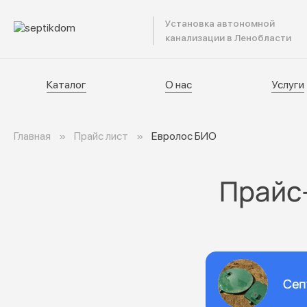
Установка автономной
Катал
канализации в Ленобласти
Каталог
О нас
Услуги
Главная
Прайс лист
Евролос БИО
Прайс-
Сеп