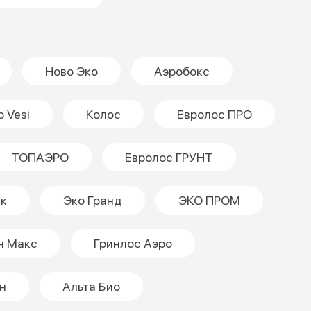
Ново Эко
Аэробокс
o Vesi
Колос
Евролос ПРО
ТОПАЭРО
Евролос ГРУНТ
ек
Эко Гранд
ЭКО ПРОМ
н Макс
Гринлос Аэро
н
Альта Био