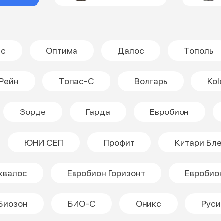
ас
Оптима
Далос
Тополь
Рейн
Топас-С
Волгарь
Kol
Зорде
Гарда
Евробион
ЮНИ СЕП
Профит
Китари Бл
квалос
Евробион Горизонт
Евробио
Биозон
БИО-С
Оникс
Руси