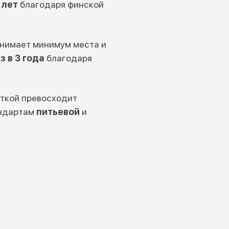
 лет
благодаря финской
нимает минимум места и
аз в 3 года
благодаря
сткой превосходит
андартам
питьевой
и