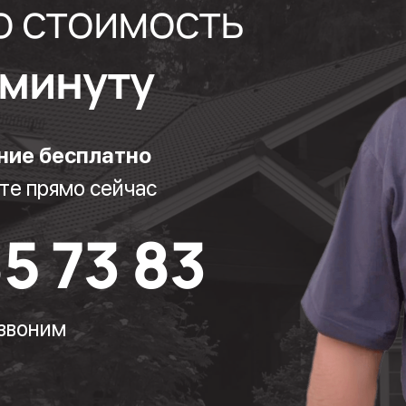
ю стоимость
1 минуту
ние бесплатно
те прямо сейчас
85 73 83
езвоним