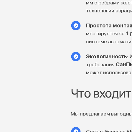
мм с ребрами жест
технологии аэраци
Простота монтаж
монтируется за
1 
системе автомати
Экологичность
:
требования
СанПи
может использоват
Что входит
Мы предлагаем выгодные
Септик
Евролос Б