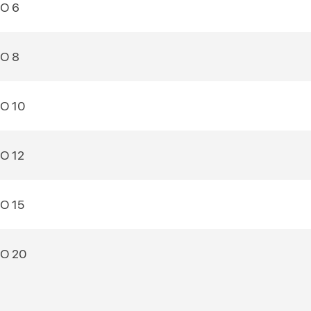
О 6
О 8
О 10
О 12
О 15
О 20