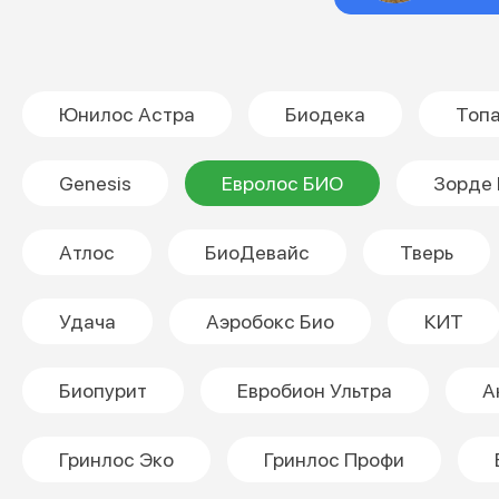
Юнилос Астра
Биодека
Топ
Genesis
Евролос БИО
Зорде 
Атлос
БиоДевайс
Тверь
Удача
Аэробокс Био
КИТ
Биопурит
Евробион Ультра
А
Гринлос Эко
Гринлос Профи