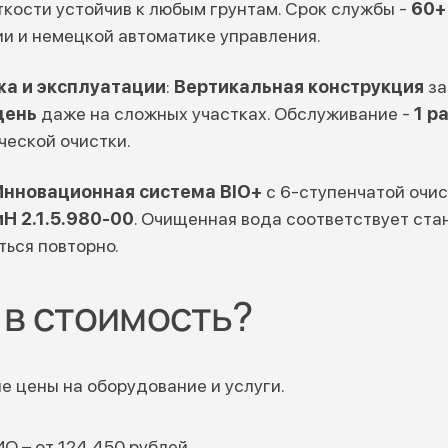
кости устойчив к любым грунтам. Срок службы -
60+
и и немецкой автоматике управления.
а и эксплуатации
:
Вертикальная конструкция
за
день
даже на сложных участках. Обслуживание -
1 р
ческой очистки.
Инновационная система BIO+
с 6-ступенчатой очи
Н 2.1.5.980-00
. Очищенная вода соответствует ст
ься повторно.
 в стоимость?
 цены на оборудование и услуги.
ИО
– от 124 450 рублей.