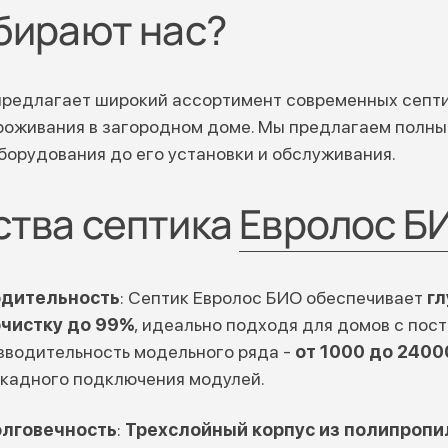
бирают нас?
предлагает широкий ассортимент современных септи
проживания в загородном доме. Мы предлагаем полны
орудования до его установки и обслуживания.
тва септика
Евролос Б
одительность
: Септик Евролос БИО обеспечивает
г
чистку до 99%
, идеально подходя для домов с по
изводительность модельного ряда -
от 1000 до 2400
кадного подключения модулей.
олговечность
:
Трехслойный корпус из полипропи