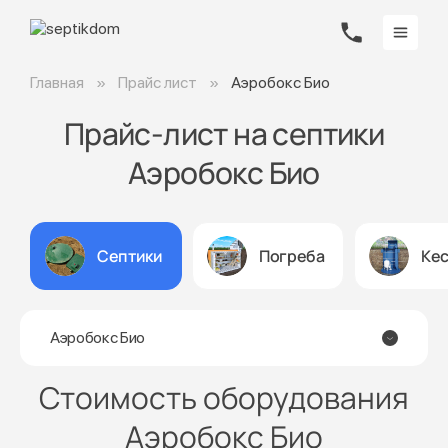
Главная
Прайс лист
Аэробокс Био
Прайс-лист на септики
Аэробокс Био
Септики
Погреба
Ке
Аэробокс Био
Стоимость оборудования
Аэробокс Био