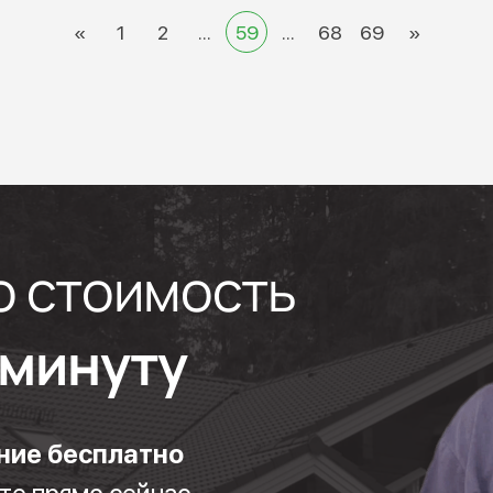
«
1
2
...
59
...
68
69
»
ю стоимость
1 минуту
ние бесплатно