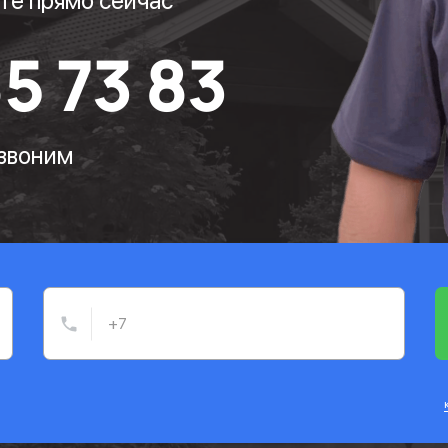
те прямо сейчас
85 73 83
езвоним