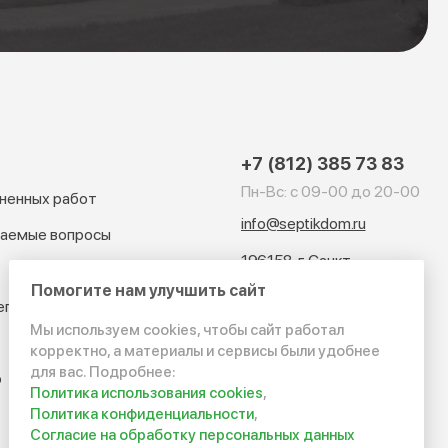
+7 (812) 385 73 83
Пн-Вс: с 09-00 до 20-00
ненных работ
info@septikdom.ru
ваемые вопросы
196158, г. Санкт-
Петербург, ул. Ленсовета
Помогите нам улучшить сайт
97, ТРЦ "Континент", офис
ептиков
503
Мы используем cookies, чтобы сайт работал
корректно, а материалы и сервисы были удобнее
для вас. Подробнее:
р
Политика использования cookies
,
Политика конфиденциальности
,
Согласие на обработку персональных данных