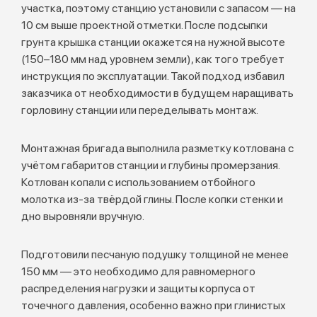
участка, поэтому станцию установили с запасом — на
10 см выше проектной отметки. После подсыпки
грунта крышка станции окажется на нужной высоте
(150–180 мм над уровнем земли), как того требует
инструкция по эксплуатации. Такой подход избавил
заказчика от необходимости в будущем наращивать
горловину станции или переделывать монтаж.
Монтажная бригада выполнила разметку котлована с
учётом габаритов станции и глубины промерзания.
Котлован копали с использованием отбойного
молотка из-за твёрдой глины. После копки стенки и
дно выровняли вручную.
Подготовили песчаную подушку толщиной не менее
150 мм — это необходимо для равномерного
распределения нагрузки и защиты корпуса от
точечного давления, особенно важно при глинистых