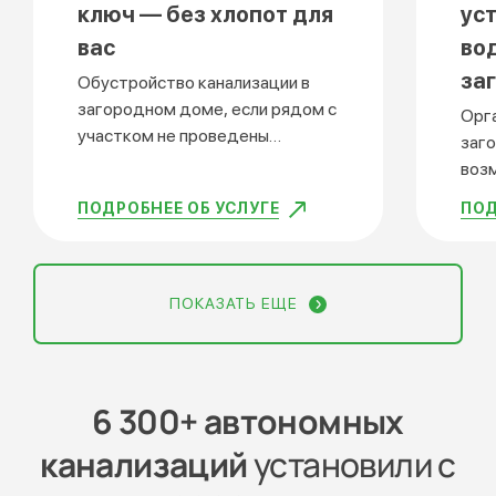
ключ — без хлопот для
ус
вас
во
за
Обустройство канализации в
загородном доме, если рядом с
Орг
участком не проведены
заг
центральные коммуникации,
воз
всегда вызывает много
цен
ПОДРОБНЕЕ ОБ УСЛУГЕ
ПОД
трудностей. Особенно это
все
касается неподготовленных
тру
людей. Установка септика под
кас
ключ специалистами компании
люд
ПОКАЗАТЬ ЕЩЕ
«Септикдом» позволит
под
полностью решить все вопросы
ком
по утилизации бытовых отходов
поз
без лишних проблем и
воп
6 300+ автономных
дополнительных расходов.
лишн
канализаций
установили с
доп